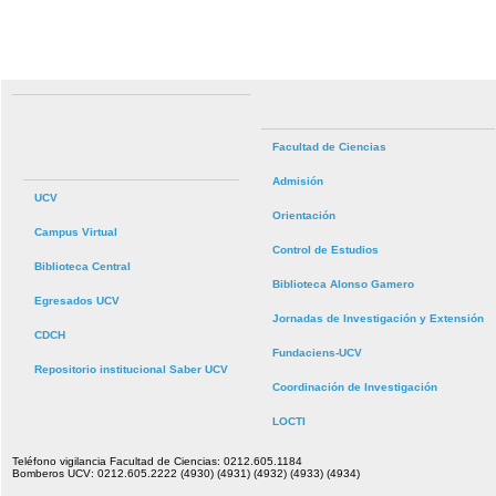
Facultad de Ciencias
Admisión
UCV
Orientación
Campus Virtual
Control de Estudios
Biblioteca Central
Biblioteca Alonso Gamero
Egresados UCV
Jornadas de Investigación y Extensión
CDCH
Fundaciens-UCV
Repositorio institucional Saber UCV
Coordinación de Investigación
LOCTI
Teléfono vigilancia Facultad de Ciencias: 0212.605.1184
Bomberos UCV: 0212.605.2222 (4930) (4931) (4932) (4933) (4934)