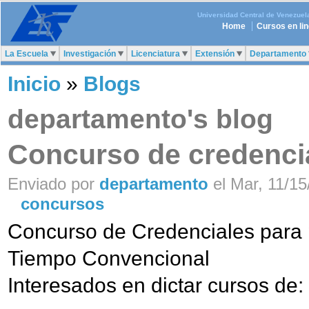
Universidad Central de Venezuel
Home
Cursos en li
La Escuela
Investigación
Licenciatura
Extensión
Departamento
Inicio
»
Blogs
departamento's blog
Concurso de credencia
Enviado por
departamento
el Mar, 11/15
concursos
Concurso de Credenciales para p
Tiempo Convencional
Interesados en dictar cursos de: