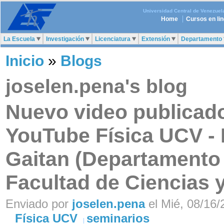
Universidad Central de Venezuel
Home
Cursos en li
La Escuela
Investigación
Licenciatura
Extensión
Departamento
Inicio
»
Blogs
joselen.pena's blog
Nuevo video publicado
YouTube Física UCV - 
Gaitan (Departamento 
Facultad de Ciencias 
Enviado por
joselen.pena
el Mié, 08/16/
Física UCV
seminarios