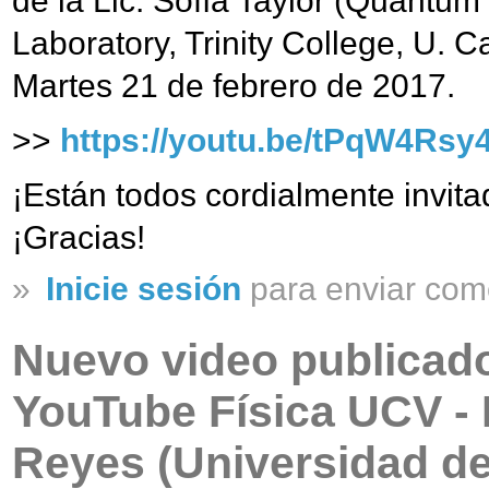
de la Lic. Sofía Taylor (Quantum
Laboratory, Trinity College, U. 
Martes 21 de febrero de 2017.
>>
https://youtu.be/tPqW4Rsy
¡Están todos cordialmente invitad
¡Gracias!
»
Inicie sesión
para enviar com
Nuevo video publicado
YouTube Física UCV - 
Reyes (Universidad de