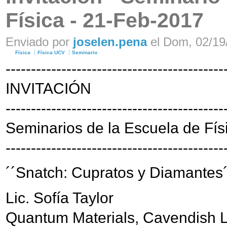
Física - 21-Feb-2017
Enviado por
joselen.pena
el Dom, 02/19/
Física
Física UCV
Seminario
-------------------------------------------
INVITACIÓN
-------------------------------------------
Seminarios de la Escuela de Fís
-------------------------------------------
´´Snatch: Cupratos y Diamantes´
Lic. Sofía Taylor
Quantum Materials, Cavendish La