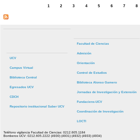
1
2
3
4
5
6
7
8
Facultad de Ciencias
Admisión
UCV
Orientación
Campus Virtual
Control de Estudios
Biblioteca Central
Biblioteca Alonso Gamero
Egresados UCV
Jornadas de Investigación y Extensión
CDCH
Fundaciens-UCV
Repositorio institucional Saber UCV
Coordinación de Investigación
LOCTI
Teléfono vigilancia Facultad de Ciencias: 0212.605.1184
Bomberos UCV: 0212.605.2222 (4930) (4931) (4932) (4933) (4934)