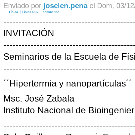
Enviado por
joselen.pena
el Dom, 03/12/
Física
Física UCV
seminarios
-------------------------------------------
INVITACIÓN
-------------------------------------------
Seminarios de la Escuela de Fís
-------------------------------------------
´´Hipertermia y nanopartículas´´
Msc. José Zabala
Instituto Nacional de Bioingenie
-------------------------------------------