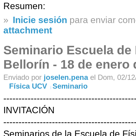
Resumen:
»
Inicie sesión
para enviar com
attachment
Seminario Escuela de F
Bellorín - 18 de enero
Enviado por
joselen.pena
el Dom, 02/12/
Física UCV
Seminario
-------------------------------------------
INVITACIÓN
-------------------------------------------
Seminarios de la Escuela de Fís