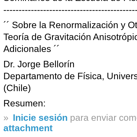
-------------------------------------------
´´ Sobre la Renormalización y O
Teoría de Gravitación Anisotróp
Adicionales ´´
Dr. Jorge Bellorín
Departamento de Física, Univer
(Chile)
Resumen:
»
Inicie sesión
para enviar com
attachment