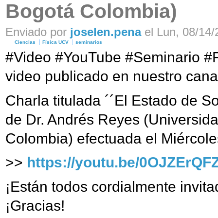
Bogotá Colombia)
Enviado por
joselen.pena
el Lun, 08/14/
Ciencias
Física UCV
seminarios
#Video #YouTube #Seminario #
video publicado en nuestro cana
Charla titulada ´´El Estado de S
de Dr. Andrés Reyes (Universid
Colombia) efectuada el Miércol
>>
https://youtu.be/0OJZErQF
¡Están todos cordialmente invitad
¡Gracias!