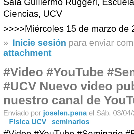
Sala Guillermo Ruggeri, Escuela
Ciencias, UCV
>>>>Miércoles 15 de marzo de 
»
Inicie sesión
para enviar com
attachment
#Video #YouTube #Sem
#UCV Nuevo video pub
nuestro canal de You
Enviado por
joselen.pena
el Sáb, 03/04/
Física UCV
seminarios
#Video #YouTube #Seminario #