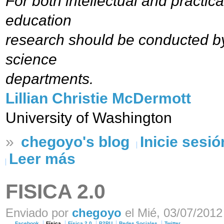
For both intellectual and practic
education
research should be conducted by
science
departments.
Lillian Christie McDermott
University of Washington
»
chegoyo's blog
Inicie sesió
Leer más
FISICA 2.0
Enviado por
chegoyo
el Mié, 03/07/2012 
Facebook
Física
Física 2.0
P2PU
Redes Sociales
Twitter