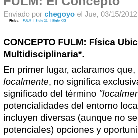
FULM: El Concepto
Enviado por
chegoyo
el Jue, 03/15/2012 
Física
FULM
Siglo 21
Siglo XXI
CONCEPTO FULM: Física Ubic
Multidisciplinaria*.
En primer lugar, aclaramos que, 
localmente
, no significa exclus
significado del término
"localmen
potencialidades del entorno loca
incluyen diversas (aunque no se
potenciales) opciones y oportun