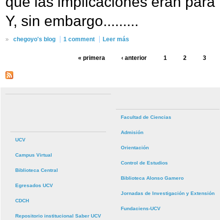
que las implicaciones eran para
Y, sin embargo.........
»
chegoyo's blog
1 comment
Leer más
« primera
‹ anterior
1
2
3
Facultad de Ciencias
Admisión
UCV
Orientación
Campus Virtual
Control de Estudios
Biblioteca Central
Biblioteca Alonso Gamero
Egresados UCV
Jornadas de Investigación y Extensión
CDCH
Fundaciens-UCV
Repositorio institucional Saber UCV