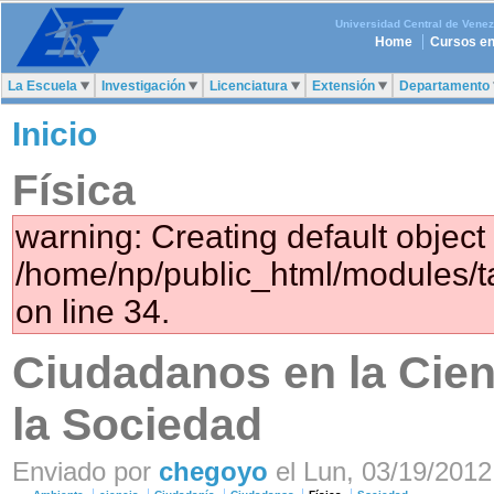
Universidad Central de Vene
Home
Cursos en
La Escuela
Investigación
Licenciatura
Extensión
Departamento
Inicio
Física
warning: Creating default object
/home/np/public_html/modules/
on line 34.
Ciudadanos en la Cienc
la Sociedad
Enviado por
chegoyo
el Lun, 03/19/2012 