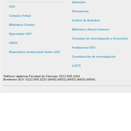
Admisión
UCV
Orientación
Campus Virtual
Control de Estudios
Biblioteca Central
Biblioteca Alonso Gamero
Egresados UCV
Jornadas de Investigación y Extensión
CDCH
Fundaciens-UCV
Repositorio institucional Saber UCV
Coordinación de Investigación
LOCTI
Teléfono vigilancia Facultad de Ciencias: 0212.605.1184
Bomberos UCV: 0212.605.2222 (4930) (4931) (4932) (4933) (4934)