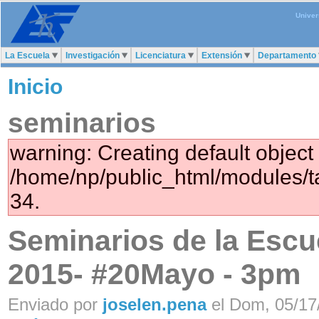
Univer
La Escuela
Investigación
Licenciatura
Extensión
Departamento
Inicio
seminarios
warning: Creating default object
/home/np/public_html/modules/t
34.
Seminarios de la Escue
2015- #20Mayo - 3pm
Enviado por
joselen.pena
el Dom, 05/17/