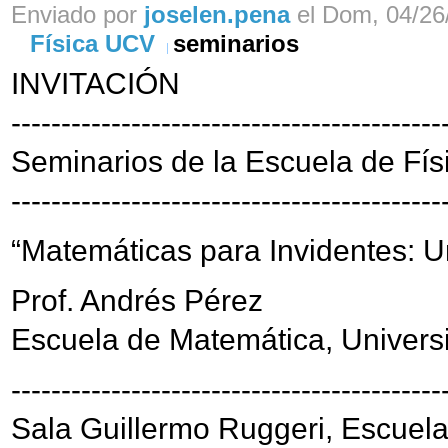
Enviado por
joselen.pena
el Dom, 04/26/
Física UCV
seminarios
INVITACIÓN
-------------------------------------------
Seminarios de la Escuela de Fís
-------------------------------------------
“Matemáticas para Invidentes: 
Prof. Andrés Pérez
Escuela de Matemática, Univers
-------------------------------------------
Sala Guillermo Ruggeri, Escuela