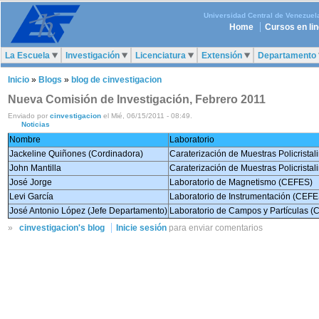
Universidad Central de Venezuel
Home
Cursos en li
La Escuela
Investigación
Licenciatura
Extensión
Departamento
Inicio
»
Blogs
»
blog de cinvestigacion
Nueva Comisión de Investigación, Febrero 2011
Enviado por
cinvestigacion
el Mié, 06/15/2011 - 08:49.
Noticias
Nombre
Laboratorio
Jackeline Quiñones (Cordinadora)
Caraterización de Muestras Policristal
John Mantilla
Caraterización de Muestras Policristal
José Jorge
Laboratorio de Magnetismo (CEFES)
Levi García
Laboratorio de Instrumentación (CEFE
José Antonio López (Jefe Departamento)
Laboratorio de Campos y Partículas 
»
cinvestigacion's blog
Inicie sesión
para enviar comentarios