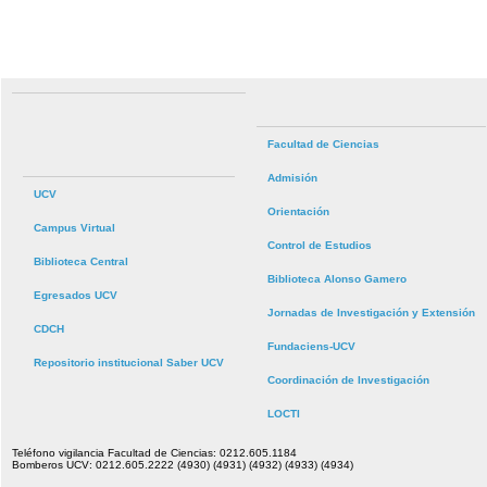
Facultad de Ciencias
Admisión
UCV
Orientación
Campus Virtual
Control de Estudios
Biblioteca Central
Biblioteca Alonso Gamero
Egresados UCV
Jornadas de Investigación y Extensión
CDCH
Fundaciens-UCV
Repositorio institucional Saber UCV
Coordinación de Investigación
LOCTI
Teléfono vigilancia Facultad de Ciencias: 0212.605.1184
Bomberos UCV: 0212.605.2222 (4930) (4931) (4932) (4933) (4934)