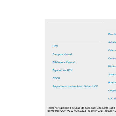
Facul
Admis
UCV
Orien
Campus Virtual
Contr
Biblioteca Central
Bibli
Egresados UCV
Jorna
CDCH
Funda
Repositorio institucional Saber UCV
Coord
LOCTI
Teléfono vigilancia Facultad de Ciencias: 0212.605.1184
Bomberos UCV: 0212.605.2222 (4930) (4931) (4932) (49