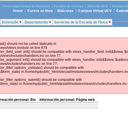
Universidad Central de Venezuela
Facultad de Ciencias
Admisión 2015
Orientació
Home
Cursos en linea
Bitácoras
Campus Virtual UCV
Calend
Extensión
Departamento
Servicios de la Escuela de Física
ad() should not be called statically in
views/views.module on line 879.
ler_field_user::init() should be compatible with views_handler_field::init(&$view, $
/views/includes/handlers.inc on line 77.
ler_argument::init() should be compatible with views_handler::init(&$view, $options
iews/includes/handlers.inc on line 77.
ler_filter::options_validate() should be compatible with
$form_state) in /home/np/public_html/sites/all/modules/views/includes/handlers.inc
ler_filter::options_submit() should be compatible with
orm_state) in /home/np/public_html/sites/all/modules/views/includes/handlers.inc 
ormación personal: Bio
Información personal: Página web