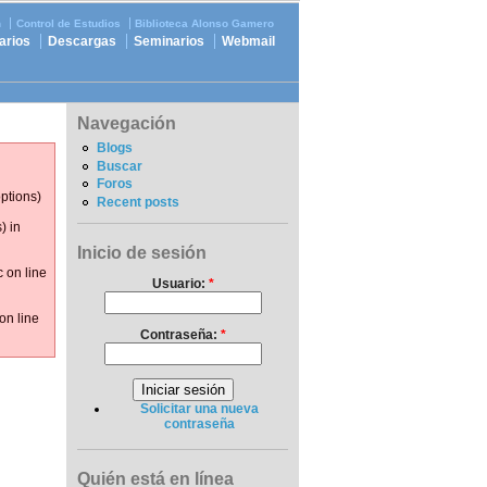
n
Control de Estudios
Biblioteca Alonso Gamero
arios
Descargas
Seminarios
Webmail
Navegación
Blogs
Buscar
Foros
options)
Recent posts
) in
Inicio de sesión
 on line
Usuario:
*
on line
Contraseña:
*
Solicitar una nueva
contraseña
Quién está en línea