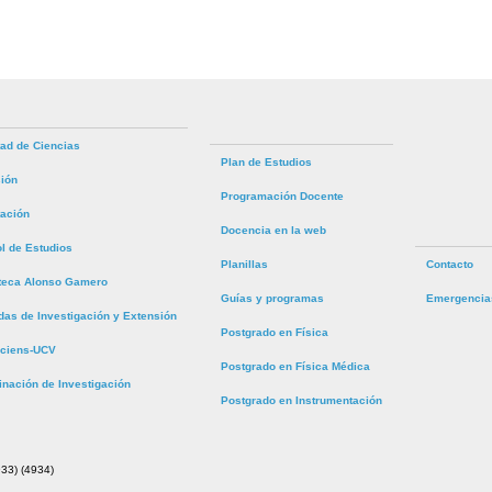
tad de Ciencias
Plan de Estudios
ión
Programación Docente
tación
Docencia en la web
ol de Estudios
Planillas
Contacto
oteca Alonso Gamero
Guías y programas
Emergencia
das de Investigación y Extensión
Postgrado en Física
ciens-UCV
Postgrado en Física Médica
inación de Investigación
Postgrado en Instrumentación
33) (4934)