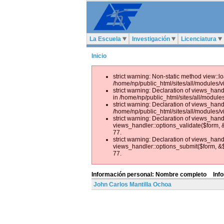
La Escuela
Investigación
Licenciatura
Inicio
strict warning: Non-static method view::lo
/home/np/public_html/sites/all/modules/
strict warning: Declaration of views_hand
in /home/np/public_html/sites/all/modules
strict warning: Declaration of views_hand
/home/np/public_html/sites/all/modules/v
strict warning: Declaration of views_hand
views_handler::options_validate($form, &
77.
strict warning: Declaration of views_hand
views_handler::options_submit($form, &$f
77.
Información personal: Nombre completo
Inf
John Carlos Mantilla Ochoa