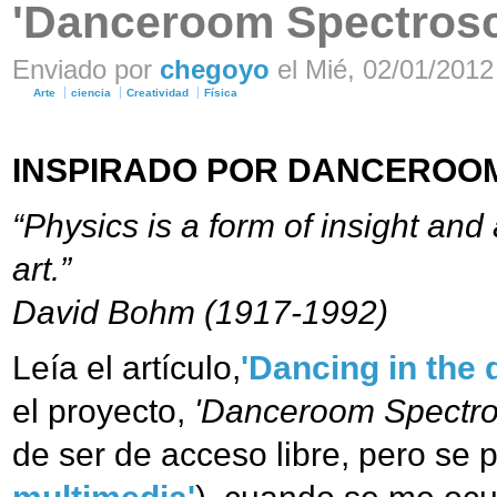
'Danceroom Spectrosc
Enviado por
chegoyo
el Mié, 02/01/2012 
Arte
ciencia
Creatividad
Física
INSPIRADO POR DANCEROO
“Physics is a form of insight and 
art.”
David Bohm (1917-1992)
Leía el artículo,
'Dancing in the
el proyecto,
'Danceroom Spectro
de ser de acceso libre, pero se