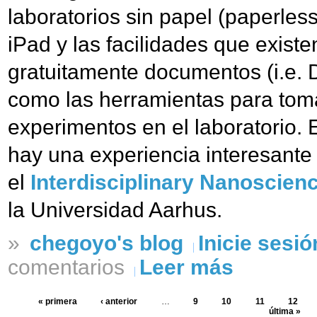
laboratorios sin papel (paperless
iPad y las facilidades que existe
gratuitamente documentos (i.e.
como las herramientas para tomar
experimentos en el laboratorio.
hay una experiencia interesante d
el
Interdisciplinary Nanoscien
la Universidad Aarhus.
»
chegoyo's blog
Inicie sesió
comentarios
Leer más
« primera
‹ anterior
…
9
10
11
12
última »