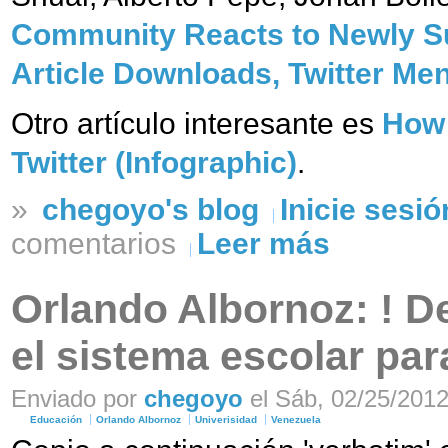
Community Reacts to Newly Su
Article Downloads, Twitter Men
Otro artículo interesante es
How 
Twitter (Infographic)
.
»
chegoyo's blog
Inicie sesió
comentarios
Leer más
Orlando Albornoz: ! 
el sistema escolar par
Enviado por
chegoyo
el Sáb, 02/25/2012
Educación
Orlando Albornoz
Univerisidad
Venezuela