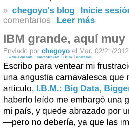
»
chegoyo's blog
Inicie sesió
comentarios
Leer más
IBM grande, aquí muy
Enviado por
chegoyo
el Mar, 02/21/2012
Ciencia Aplicada
emprendimiento
Física
innovación
Escribo para ventear mi frustrac
una angustia carnavalesca que m
artículo,
I.B.M.: Big Data, Bigge
haberlo leído me embargó una g
mi país, y quede abrazado por 
—pero no debería, ya que las im