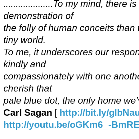
....................To my mind, there
demonstration of
the folly of human conceits than 
tiny world.
To me, it underscores our respons
kindly and
compassionately with one anoth
cherish that
pale blue dot, the only home we
Carl Sagan
[
http://bit.ly/glbNa
http://youtu.be/oGKm6_-BmR