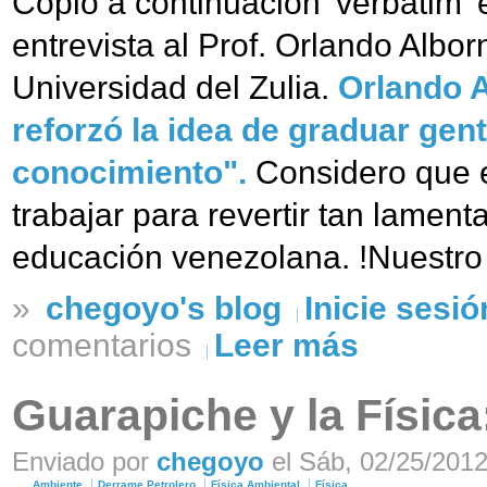
Copio a continuación 'verbatim' 
entrevista al Prof. Orlando Albor
Universidad del Zulia.
Orlando A
reforzó la idea de graduar gen
conocimiento".
Considero que e
trabajar para revertir tan lament
educación venezolana. !Nuestro 
»
chegoyo's blog
Inicie sesió
comentarios
Leer más
Guarapiche y la Físic
Enviado por
chegoyo
el Sáb, 02/25/2012
Ambiente
Derrame Petrolero
Física Ambiental
Física.