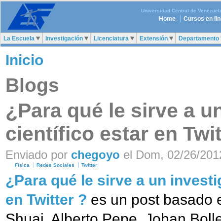
Universidad Central de Venezuel
Home
Cursos en li
La Escuela
Investigación
Licenciatura
Extensión
Departamento
Inicio
Blogs
¿Para qué le sirve a u
científico estar en Twit
Enviado por
chegoyo
el Dom, 02/26/2012
Física
Redes Sociales
Twitter
¿Para qué le sirve a un investi
en Twitter ?
es un post basado e
Shuai, Alberto Pepe, Johan Boll