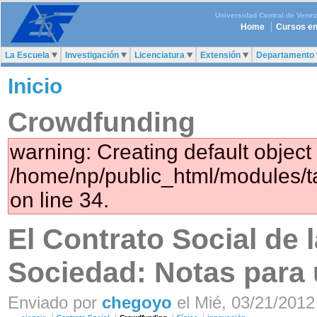
Universidad Central de Vene
Home
Cursos en
La Escuela
Investigación
Licenciatura
Extensión
Departamento
Inicio
Crowdfunding
warning: Creating default object
/home/np/public_html/modules/
on line 34.
El Contrato Social de 
Sociedad: Notas para 
Enviado por
chegoyo
el Mié, 03/21/2012 