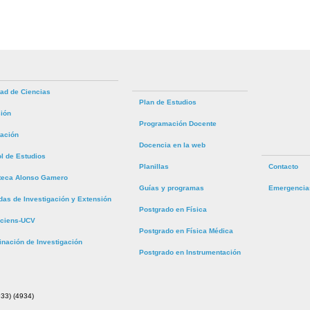
tad de Ciencias
Plan de Estudios
ión
Programación Docente
tación
Docencia en la web
ol de Estudios
Planillas
Contacto
oteca Alonso Gamero
Guías y programas
Emergencia
das de Investigación y Extensión
Postgrado en Física
ciens-UCV
Postgrado en Física Médica
inación de Investigación
Postgrado en Instrumentación
33) (4934)