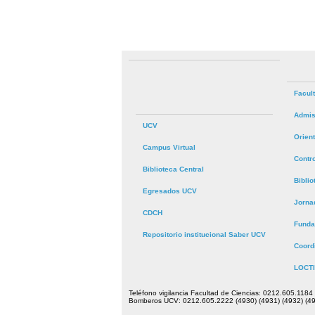
Facul
Admis
UCV
Orien
Campus Virtual
Contr
Biblioteca Central
Bibli
Egresados UCV
Jorna
CDCH
Funda
Repositorio institucional Saber UCV
Coord
LOCTI
Teléfono vigilancia Facultad de Ciencias: 0212.605.1184
Bomberos UCV: 0212.605.2222 (4930) (4931) (4932) (49