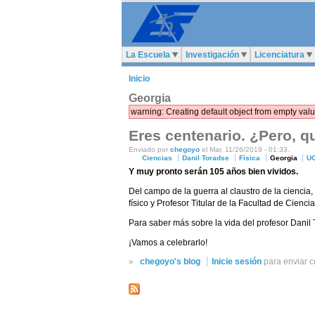
La Escuela
Investigación
Licenciatura
Inicio
Georgia
warning: Creating default object from empty va
Eres centenario. ¿Pero, q
Enviado por
chegoyo
el Mar, 11/26/2019 - 01:33.
Ciencias
Danil Toradse
Física
Georgia
U
Y muy pronto serán 105 años bien vividos.
Del campo de la guerra al claustro de la ciencia
físico y Profesor Titular de la Facultad de Cienc
Para saber más sobre la vida del profesor Danil
¡Vamos a celebrarlo!
»
chegoyo's blog
Inicie sesión
para enviar 