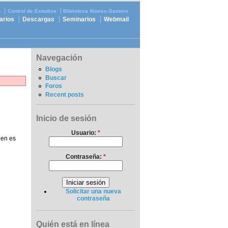
n
Control de Estudios
Biblioteca Alonso Gamero
arios
Descargas
Seminarios
Webmail
Navegación
Blogs
Buscar
Foros
Recent posts
Inicio de sesión
Usuario:
*
ien es
Contraseña:
*
Solicitar una nueva
contraseña
Quién está en línea