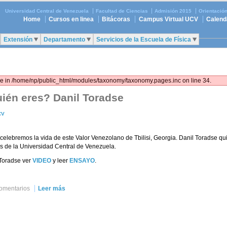
Universidad Central de Venezuela
Facultad de Ciencias
Admisión 2015
Orientació
Home
Cursos en linea
Bitácoras
Campus Virtual UCV
Calend
Extensión
Departamento
Servicios de la Escuela de Física
lue in /home/np/public_html/modules/taxonomy/taxonomy.pages.inc on line 34.
uién eres? Danil Toradse
CV
, celebremos la vida de este Valor Venezolano de Tbilisi, Georgia. Danil Toradse qu
ias de la Universidad Central de Venezuela.
 Toradse ver
VIDEO
y leer
ENSAYO
.
comentarios
Leer más