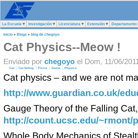
La Escuela
Investigación
Licenciatura
Extensión
Departamento
Inicio
»
Blogs
»
blog de chegoyo
Cat Physics--Meow !
Enviado por
chegoyo
el Dom, 11/06/2011
Cat
Cat falling
Física
Gatos
Physics
Cat physics – and we are not ma
http://www.guardian.co.uk/educ
Gauge Theory of the Falling Cat,
http://count.ucsc.edu/~rmont/
Whole Body Mechanics of Stealt