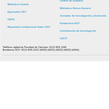
Control de Estudios
Biblioteca Central
Biblioteca Alonso Gamero
Egresados UCV
Jornadas de Investigación y Extensión
CDCH
Fundaciens-UCV
Repositorio institucional Saber UCV
Coordinación de Investigación
LOCTI
Teléfono vigilancia Facultad de Ciencias: 0212.605.1184
Bomberos UCV: 0212.605.2222 (4930) (4931) (4932) (4933) (4934)