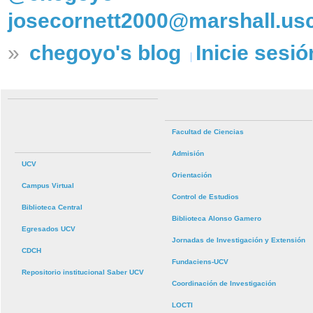
josecornett2000@marshall.us
»
chegoyo's blog
Inicie sesió
Facultad de Ciencias
Admisión
UCV
Orientación
Campus Virtual
Control de Estudios
Biblioteca Central
Biblioteca Alonso Gamero
Egresados UCV
Jornadas de Investigación y Extensión
CDCH
Fundaciens-UCV
Repositorio institucional Saber UCV
Coordinación de Investigación
LOCTI