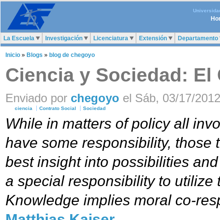
Universida
Ho
La Escuela
Investigación
Licenciatura
Extensión
Departamento
Inicio
»
Blogs
»
blog de chegoyo
Ciencia y Sociedad: El 
Enviado por
chegoyo
el Sáb, 03/17/2012
ciencia
Contrato Social
Sociedad
While in matters of policy all inv
have some responsibility, those 
best insight into possibilities a
a special responsibility to utilize 
Knowledge implies moral co-respo
Matthias Kaiser