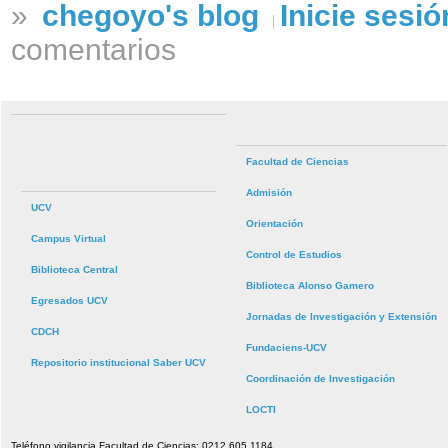
»
chegoyo's blog
Inicie sesió
comentarios
Facultad de Ciencias
Admisión
UCV
Orientación
Campus Virtual
Control de Estudios
Biblioteca Central
Biblioteca Alonso Gamero
Egresados UCV
Jornadas de Investigación y Extensión
CDCH
Fundaciens-UCV
Repositorio institucional Saber UCV
Coordinación de Investigación
LOCTI
Teléfono vigilancia Facultad de Ciencias: 0212.605.1184