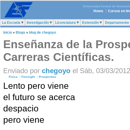
Universidad Central de Venezuel
Home
Cursos en li
La Escuela
Investigación
Licenciatura
Extensión
Departamento
Inicio
»
Blogs
»
blog de chegoyo
Enseñanza de la Prospe
Carreras Científicas.
Enviado por
chegoyo
el Sáb, 03/03/2012
Física
Foresight
Prospectiva
Lento pero viene
el futuro se acerca
despacio
pero viene