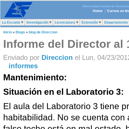
Universidad Central de Venezuel
Home
Cursos en li
La Escuela
Investigación
Licenciatura
Extensión
Departamento
Inicio
»
Blogs
»
blog de Direccion
Informe del Director al
Enviado por
Direccion
el Lun, 04/23/2012
informes
Mantenimiento:
Situación en el Laboratorio 3:
El aula del Laboratorio 3 tiene 
habitabilidad. No se cuenta con 
falso techo está en mal estado,