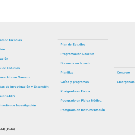
tad de Ciencias
Plan de Estudios
ión
Programación Docente
tación
Docencia en la web
ol de Estudios
Planillas
Contacto
oteca Alonso Gamero
Guías y programas
Emergencia
das de Investigación y Extensión
Postgrado en Física
ciens-UCV
Postgrado en Física Médica
inación de Investigación
Postgrado en Instrumentación
33) (4934)