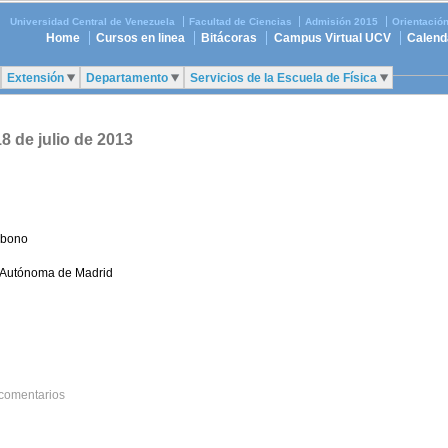
Universidad Central de Venezuela
Facultad de Ciencias
Admisión 2015
Orientació
Home
Cursos en linea
Bitácoras
Campus Virtual UCV
Calend
Extensión
Departamento
Servicios de la Escuela de Física
8 de julio de 2013
rbono
. Autónoma de Madrid
 comentarios