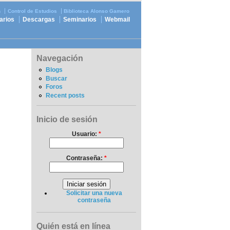
n
Control de Estudios
Biblioteca Alonso Gamero
arios
Descargas
Seminarios
Webmail
Navegación
Blogs
Buscar
Foros
Recent posts
Inicio de sesión
Usuario:
*
Contraseña:
*
Solicitar una nueva
contraseña
Quién está en línea