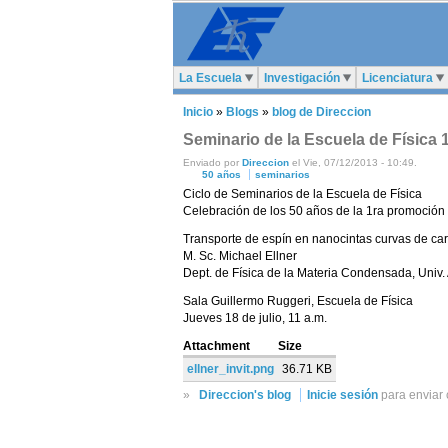
La Escuela
Investigación
Licenciatura
Inicio
»
Blogs
»
blog de Direccion
Seminario de la Escuela de Física 1
Enviado por
Direccion
el Vie, 07/12/2013 - 10:49.
50 años
seminarios
Ciclo de Seminarios de la Escuela de Física
Celebración de los 50 años de la 1ra promoción
Transporte de espín en nanocintas curvas de ca
M. Sc. Michael Ellner
Dept. de Física de la Materia Condensada, Univ
Sala Guillermo Ruggeri, Escuela de Física
Jueves 18 de julio, 11 a.m.
Attachment
Size
ellner_invit.png
36.71 KB
»
Direccion's blog
Inicie sesión
para enviar