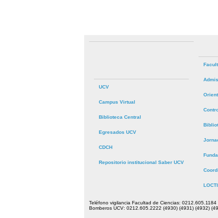
Facul
Admis
UCV
Orien
Campus Virtual
Contr
Biblioteca Central
Bibli
Egresados UCV
Jorna
CDCH
Funda
Repositorio institucional Saber UCV
Coord
LOCTI
Teléfono vigilancia Facultad de Ciencias: 0212.605.1184
Bomberos UCV: 0212.605.2222 (4930) (4931) (4932) (49