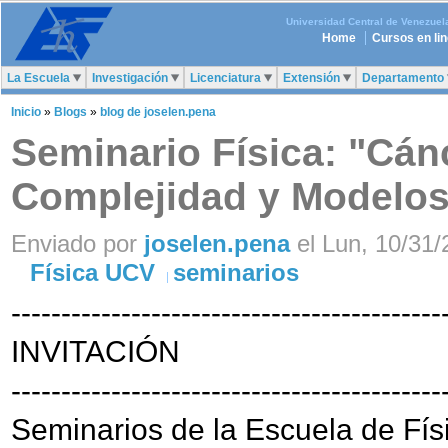
Universidad Central de Venezuel
Home
Cursos en li
La Escuela
Investigación
Licenciatura
Extensión
Departamento
Inicio
»
Blogs
»
blog de joselen.pena
Seminario Física: "Cán
Complejidad y Modelos
Enviado por
joselen.pena
el Lun, 10/31/
Física UCV
seminarios
-------------------------------------------
INVITACIÓN
-------------------------------------------
Seminarios de la Escuela de Fís