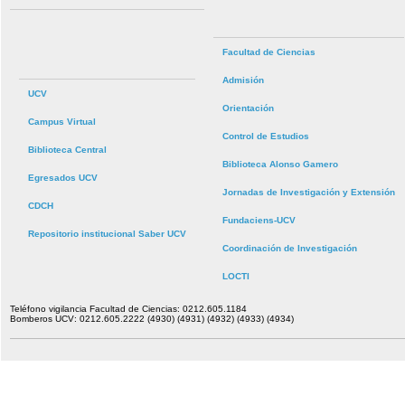
Facultad de Ciencias
Admisión
UCV
Orientación
Campus Virtual
Control de Estudios
Biblioteca Central
Biblioteca Alonso Gamero
Egresados UCV
Jornadas de Investigación y Extensión
CDCH
Fundaciens-UCV
Repositorio institucional Saber UCV
Coordinación de Investigación
LOCTI
Teléfono vigilancia Facultad de Ciencias: 0212.605.1184
Bomberos UCV: 0212.605.2222 (4930) (4931) (4932) (4933) (4934)