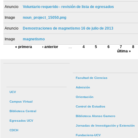
Anuncio
Voluntario requerido - revisión de lista de egresados
Image
noun_project_15050.png
Anuncio
Demostraciones de magnetismo 16 de julio de 2013
Image
magnetismo
« primera
‹ anterior
…
4
5
6
7
8
última »
Facultad de Ciencias
Admisión
UCV
Orientación
Campus Virtual
Control de Estudios
Biblioteca Central
Biblioteca Alonso Gamero
Egresados UCV
Jornadas de Investigación y Extensión
CDCH
Fundaciens-UCV