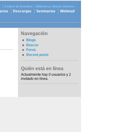
n
Control de Estudios
Biblioteca Alonso Gamero
arios
Descargas
Seminarios
Webmail
Navegación
Blogs
Buscar
Foros
Recent posts
Quién está en línea
Actualmente hay
0 usuarios
y
1
invitado
en línea.