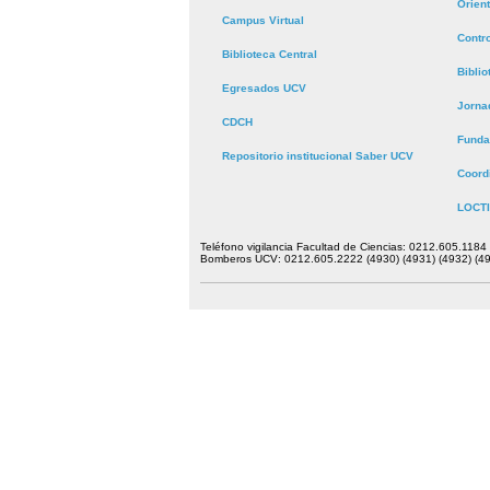
Orien
Campus Virtual
Contr
Biblioteca Central
Bibli
Egresados UCV
Jorna
CDCH
Funda
Repositorio institucional Saber UCV
Coord
LOCTI
Teléfono vigilancia Facultad de Ciencias: 0212.605.1184
Bomberos UCV: 0212.605.2222 (4930) (4931) (4932) (49