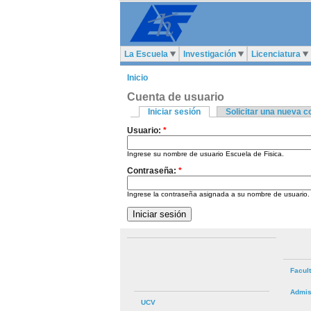
La Escuela
Investigación
Licenciatura
Inicio
Cuenta de usuario
Iniciar sesión
Solicitar una nueva 
Usuario:
*
Ingrese su nombre de usuario Escuela de Fisica.
Contraseña:
*
Ingrese la contraseña asignada a su nombre de usuario.
Facul
Admis
UCV