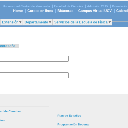
Universidad Central de Venezuela
Facultad de Ciencias
Admisión 2015
Orientació
Home
Cursos en linea
Bitácoras
Campus Virtual UCV
Calend
Extensión
Departamento
Servicios de la Escuela de Física
contraseña
tad de Ciencias
Plan de Estudios
ión
Programación Docente