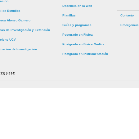
tación
Docencia en la web
ol de Estudios
Planillas
Contacto
oteca Alonso Gamero
Guías y programas
Emergencia
das de Investigación y Extensión
Postgrado en Física
ciens-UCV
Postgrado en Física Médica
inación de Investigación
Postgrado en Instrumentación
33) (4934)