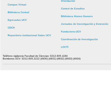
Orientación
Campus Virtual
Control de Estudios
Biblioteca Central
Biblioteca Alonso Gamero
Egresados UCV
Jornadas de Investigación y Extensión
CDCH
Fundaciens-UCV
Repositorio institucional Saber UCV
Coordinación de Investigación
LOCTI
Teléfono vigilancia Facultad de Ciencias: 0212.605.1184
Bomberos UCV: 0212.605.2222 (4930) (4931) (4932) (4933) (4934)