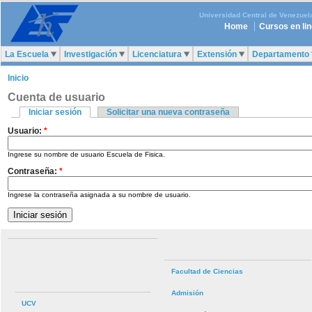
Universidad Central de Venezuel
Home
Cursos en li
La Escuela
Investigación
Licenciatura
Extensión
Departamento
Inicio
Cuenta de usuario
Iniciar sesión
Solicitar una nueva contraseña
Usuario:
*
Ingrese su nombre de usuario Escuela de Fisica.
Contraseña:
*
Ingrese la contraseña asignada a su nombre de usuario.
Facultad de Ciencias
Admisión
UCV