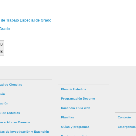
o de Trabajo Especial de Grado
 Grado
KB
KB
tad de Ciencias
Plan de Estudios
ión
Programación Docente
tación
Docencia en la web
ol de Estudios
Planillas
Contacto
oteca Alonso Gamero
Guías y programas
Emergencia
das de Investigación y Extensión