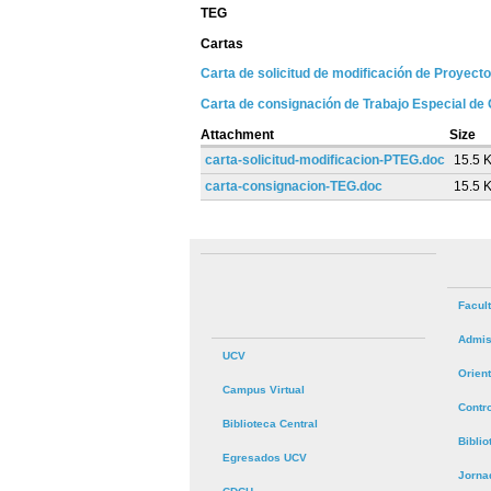
TEG
Cartas
Carta de solicitud de modificación de Proyect
Carta de consignación de Trabajo Especial de
Attachment
Size
carta-solicitud-modificacion-PTEG.doc
15.5 
carta-consignacion-TEG.doc
15.5 
Facul
Admis
UCV
Orien
Campus Virtual
Contr
Biblioteca Central
Bibli
Egresados UCV
Jorna