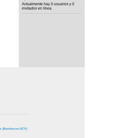
Actualmente hay
0 usuarios
y
0
invitados
en línea.
s (Bomberos-UCV)