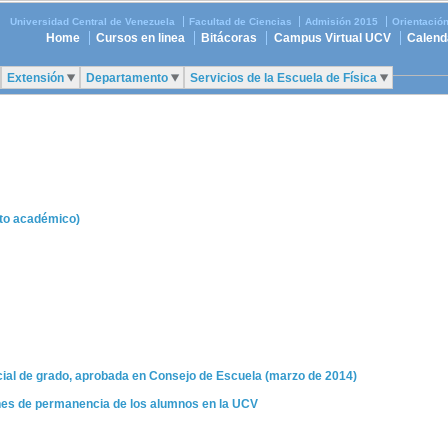
Universidad Central de Venezuela
Facultad de Ciencias
Admisión 2015
Orientació
Home
Cursos en linea
Bitácoras
Campus Virtual UCV
Calend
Extensión
Departamento
Servicios de la Escuela de Física
nto académico)
ecial de grado, aprobada en Consejo de Escuela (marzo de 2014)
es de permanencia de los alumnos en la UCV