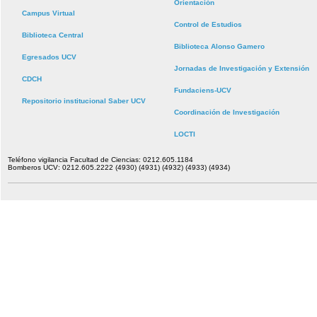
Orientación
Campus Virtual
Control de Estudios
Biblioteca Central
Biblioteca Alonso Gamero
Egresados UCV
Jornadas de Investigación y Extensión
CDCH
Fundaciens-UCV
Repositorio institucional Saber UCV
Coordinación de Investigación
LOCTI
Teléfono vigilancia Facultad de Ciencias: 0212.605.1184
Bomberos UCV: 0212.605.2222 (4930) (4931) (4932) (4933) (4934)