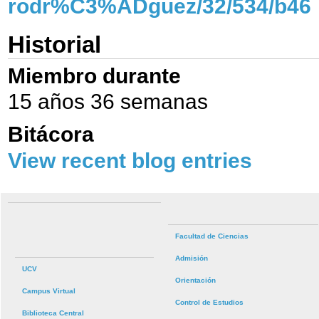
rodr%C3%ADguez/32/534/b46
Historial
Miembro durante
15 años 36 semanas
Bitácora
View recent blog entries
Facultad de Ciencias
Admisión
UCV
Orientación
Campus Virtual
Control de Estudios
Biblioteca Central