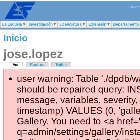
Univer
La Escuela
Investigación
Licenciatura
Extensión
Departamento
Inicio
jose.lopez
Ver
Rastreo
Twitter
user warning: Table './dpdb/
should be repaired query: IN
message, variables, severity, 
timestamp) VALUES (0, 'galler
Gallery. You need to <a href=
q=admin/settings/gallery/ins