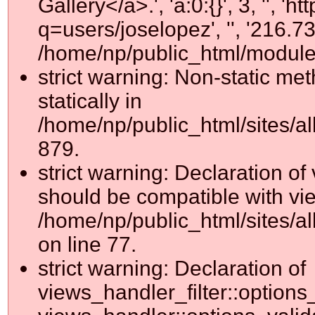
Gallery</a>.', 'a:0:{}', 3, '', '
q=users/joselopez', '', '216.
/home/np/public_html/module
strict warning: Non-static me
statically in
/home/np/public_html/sites/a
879.
strict warning: Declaration o
should be compatible with vie
/home/np/public_html/sites/al
on line 77.
strict warning: Declaration of
views_handler_filter::options