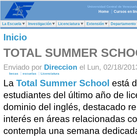
Universidad Central de Venezuel
Home
Cursos en li
La Escuela
Investigación
Licenciatura
Extensión
Departamento
Inicio
TOTAL SUMMER SCHO
Enviado por
Direccion
el Lun, 02/18/2013
becas
escuelas
Licenciatura
La
Total Summer School
está d
estudiantes del último año de li
dominio del inglés, destacado r
interés en áreas relacionadas c
contempla una semana dedicada 