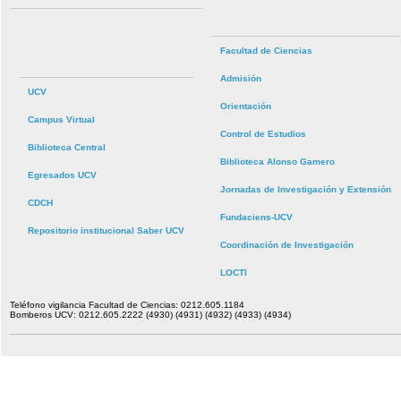
Facultad de Ciencias
Admisión
UCV
Orientación
Campus Virtual
Control de Estudios
Biblioteca Central
Biblioteca Alonso Gamero
Egresados UCV
Jornadas de Investigación y Extensión
CDCH
Fundaciens-UCV
Repositorio institucional Saber UCV
Coordinación de Investigación
LOCTI
Teléfono vigilancia Facultad de Ciencias: 0212.605.1184
Bomberos UCV: 0212.605.2222 (4930) (4931) (4932) (4933) (4934)