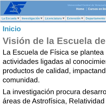
Universidad Central de Venezuel
Home
Cursos en li
La Escuela
Investigación
Licenciatura
Extensión
Departamento
Inicio
Visión de la Escuela de
La Escuela de Física se plantea 
actividades ligadas al conocimi
productos de calidad, impactand
comunidad.
La investigación procura desarro
áreas de Astrofísica, Relatividad