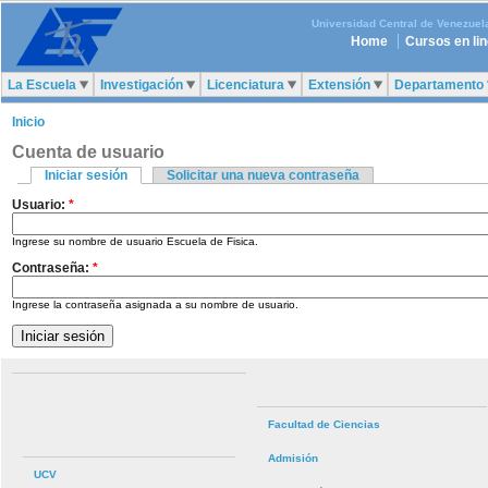
Universidad Central de Venezuel
Home
Cursos en li
La Escuela
Investigación
Licenciatura
Extensión
Departamento
Inicio
Cuenta de usuario
Iniciar sesión
Solicitar una nueva contraseña
Usuario:
*
Ingrese su nombre de usuario Escuela de Fisica.
Contraseña:
*
Ingrese la contraseña asignada a su nombre de usuario.
Facultad de Ciencias
Admisión
UCV