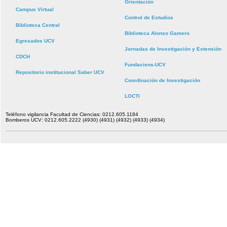
Orientación
Campus Virtual
Control de Estudios
Biblioteca Central
Biblioteca Alonso Gamero
Egresados UCV
Jornadas de Investigación y Extensión
CDCH
Fundaciens-UCV
Repositorio institucional Saber UCV
Coordinación de Investigación
LOCTI
Teléfono vigilancia Facultad de Ciencias: 0212.605.1184
Bomberos UCV: 0212.605.2222 (4930) (4931) (4932) (4933) (4934)