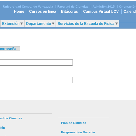
Universidad Central de Venezuela
Facultad de Ciencias
Admisión 2015
Orientació
Home
Cursos en linea
Bitácoras
Campus Virtual UCV
Calend
Extensión
Departamento
Servicios de la Escuela de Física
contraseña
tad de Ciencias
Plan de Estudios
ión
Programación Docente