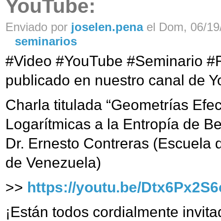
YouTube:
Enviado por
joselen.pena
el Dom, 06/19/
seminarios
#Video #YouTube #Seminario #
publicado en nuestro canal de 
Charla titulada “Geometrías Efe
Logarítmicas a la Entropía de B
Dr. Ernesto Contreras (Escuela d
de Venezuela)
>>
https://youtu.be/Dtx6Px2S
¡Están todos cordialmente invitad