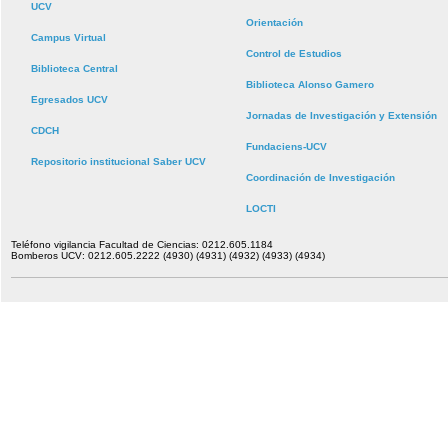
UCV
Orientación
Campus Virtual
Control de Estudios
Biblioteca Central
Biblioteca Alonso Gamero
Egresados UCV
Jornadas de Investigación y Extensión
CDCH
Fundaciens-UCV
Repositorio institucional Saber UCV
Coordinación de Investigación
LOCTI
Teléfono vigilancia Facultad de Ciencias: 0212.605.1184
Bomberos UCV: 0212.605.2222 (4930) (4931) (4932) (4933) (4934)