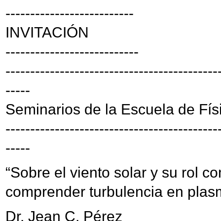
--------------------------
INVITACIÓN
---------------------------
-------------------------------------------
-----
Seminarios de la Escuela de Fís
-------------------------------------------
-----
“Sobre el viento solar y su rol c
comprender turbulencia en plas
Dr. Jean C. Pérez