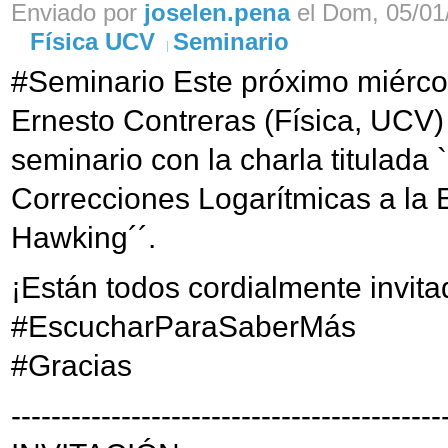
Enviado por
joselen.pena
el Dom, 05/01/
Física UCV
Seminario
#Seminario Este próximo miérco
Ernesto Contreras (Física, UCV) 
seminario con la charla titulada
Correcciones Logarítmicas a la 
Hawking´´.
¡Están todos cordialmente invita
#EscucharParaSaberMás
#Gracias
-------------------------------------------