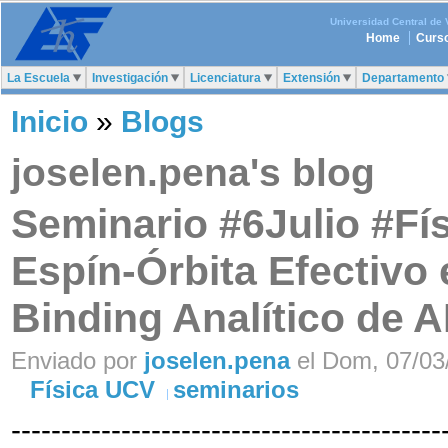
Universidad Central de
Home
Curso
La Escuela
Investigación
Licenciatura
Extensión
Departamento
Inicio
»
Blogs
joselen.pena's blog
Seminario #6Julio #Fís
Espín-Órbita Efectivo
Binding Analítico de A
Enviado por
joselen.pena
el Dom, 07/03/
Física UCV
seminarios
-------------------------------------------