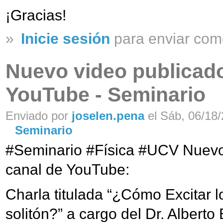
¡Gracias!
»
Inicie sesión
para enviar com
Nuevo video publicado
YouTube - Seminario
Enviado por
joselen.pena
el Sáb, 06/18/
Seminario
#‎Seminario‬ ‪#‎Física‬ ‪#‎UCV‬ Nu
canal de YouTube:
Charla titulada “¿Cómo Excitar l
solitón?” a cargo del Dr. Alberto 