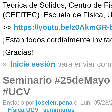
Teórica de Sólidos, Centro de F
(CEFITEC), Escuela de Física, 
>>
https://youtu.be/z0AkmGR
¡Están todos cordialmente invitad
¡Gracias!
»
Inicie sesión
para enviar com
Seminario #25deMayo 
#UCV
Enviado por
joselen.pena
el Lun, 05/23/
Física UCV
seminarios