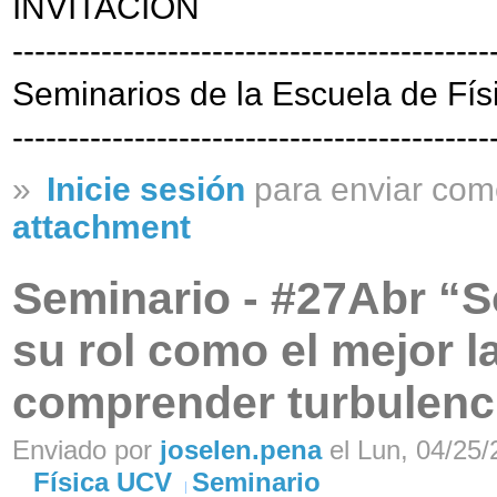
INVITACIÓN
-------------------------------------------
Seminarios de la Escuela de Fís
-------------------------------------------
»
Inicie sesión
para enviar com
attachment
Seminario - #27Abr “So
su rol como el mejor l
comprender turbulenc
Enviado por
joselen.pena
el Lun, 04/25/
Física UCV
Seminario