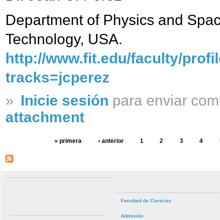
Department of Physics and Space 
Technology, USA.
http://www.fit.edu/faculty/profi
tracks=jcperez
»
Inicie sesión
para enviar com
attachment
« primera
‹ anterior
1
2
3
4
Facultad de Ciencias
Admisión