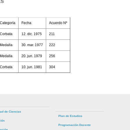
as
Categoría
Fecha
Acuerdo Nº
Corbata
12. dic. 1975
211
Medalla
30. mar. 1977
222
Medalla
20. jun. 1979
256
Corbata
10. jun. 1981
304
tad de Ciencias
Plan de Estudios
ión
Programación Docente
tación