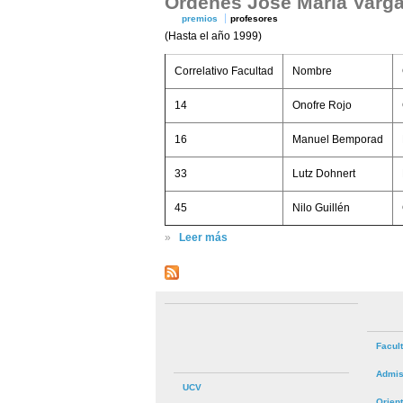
Órdenes José María Varg
premios
profesores
(Hasta el año 1999)
Correlativo Facultad
Nombre
14
Onofre Rojo
16
Manuel Bemporad
33
Lutz Dohnert
45
Nilo Guillén
»
Leer más
Facul
Admis
UCV
Orien