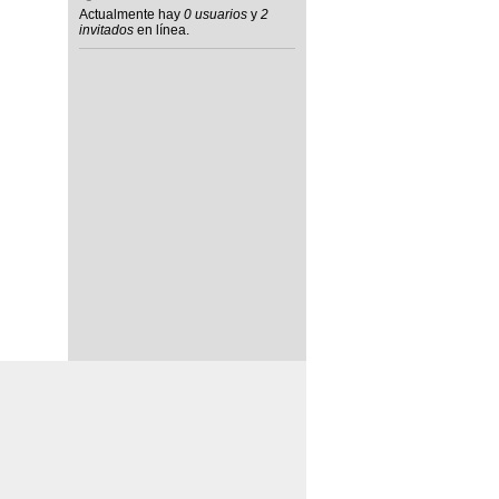
Actualmente hay
0 usuarios
y
2
invitados
en línea.