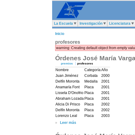
La Escuela
Investigación
Licenciatura
Inicio
profesores
warning: Creating default object from empty va
Órdenes José María Varg
premios
profesores
Nombre
Categoría
Año
Juan Jiménez
Corbata
2000
Delfín Moronta
Medalla
2001
Anamaría Font
Placa
2001
Lisseta D'Onofrio
Placa
2001
Abraham Lozada
Placa
2001
Alicia Di Prisco
Placa
2002
Delfín Moronta
Placa
2002
Lorenzo Leal
Placa
2003
»
Leer más