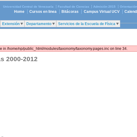
Universidad Central de Venezuela
Facultad de Ciencias
Admisión 2015
Orientació
Home
Cursos en linea
Bitácoras
Campus Virtual UCV
Calend
Extensión
Departamento
Servicios de la Escuela de Física
lue in /home/np/public_html/modules/taxonomy/taxonomy.pages.inc on line 34.
as 2000-2012