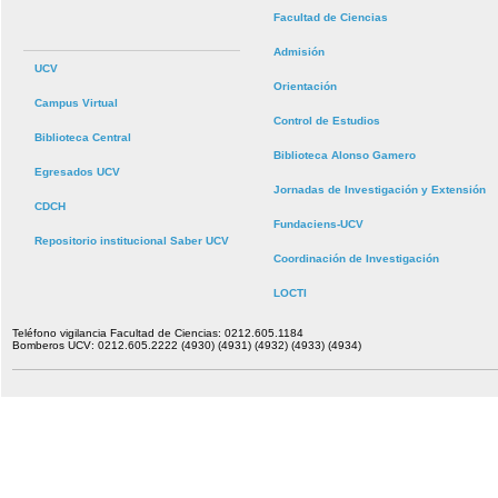
Facultad de Ciencias
Admisión
UCV
Orientación
Campus Virtual
Control de Estudios
Biblioteca Central
Biblioteca Alonso Gamero
Egresados UCV
Jornadas de Investigación y Extensión
CDCH
Fundaciens-UCV
Repositorio institucional Saber UCV
Coordinación de Investigación
LOCTI
Teléfono vigilancia Facultad de Ciencias: 0212.605.1184
Bomberos UCV: 0212.605.2222 (4930) (4931) (4932) (4933) (4934)