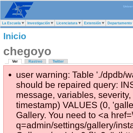
Univer
La Escuela
Investigación
Licenciatura
Extensión
Departamento
Inicio
chegoyo
Ver
Rastreo
Twitter
user warning: Table './dpdb/
should be repaired query: IN
message, variables, severity, 
timestamp) VALUES (0, 'galler
Gallery. You need to <a href=
q=admin/settings/gallery/ins