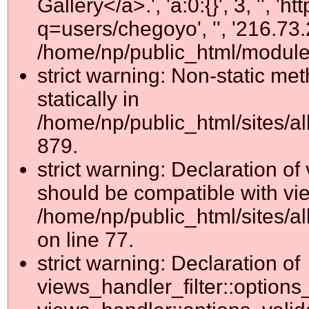
Gallery</a>.', 'a:0:{}', 3, '', 'h
q=users/chegoyo', '', '216.73
/home/np/public_html/module
strict warning: Non-static me
statically in
/home/np/public_html/sites/a
879.
strict warning: Declaration o
should be compatible with vie
/home/np/public_html/sites/al
on line 77.
strict warning: Declaration of
views_handler_filter::options