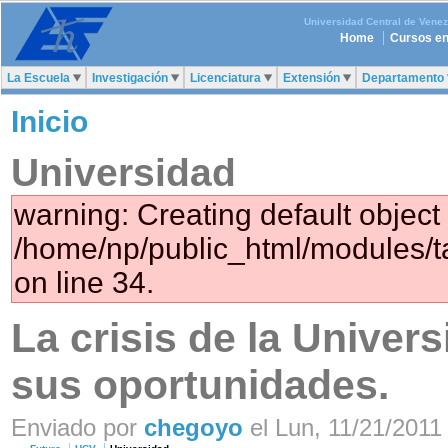
Universidad Central de Vene
Home
Cursos en
La Escuela
Investigación
Licenciatura
Extensión
Departamento
Inicio
Universidad
warning: Creating default object
/home/np/public_html/modules/
on line 34.
La crisis de la Univer
sus oportunidades.
Enviado por
chegoyo
el Lun, 11/21/2011 