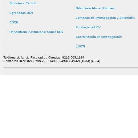
Biblioteca Central
Biblioteca Alonso Gamero
Egresados UCV
Jornadas de Investigación y Extensión
CDCH
Fundaciens-UCV
Repositorio institucional Saber UCV
Coordinación de Investigación
LOCTI
Teléfono vigilancia Facultad de Ciencias: 0212.605.1184
Bomberos UCV: 0212.605.2222 (4930) (4931) (4932) (4933) (4934)