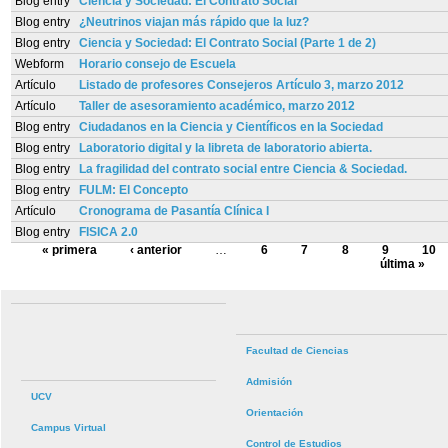
Blog entry
Ciencia y Sociedad: El Contrato Social
Blog entry
¿Neutrinos viajan más rápido que la luz?
Blog entry
Ciencia y Sociedad: El Contrato Social (Parte 1 de 2)
Webform
Horario consejo de Escuela
Artículo
Listado de profesores Consejeros Artículo 3, marzo 2012
Artículo
Taller de asesoramiento académico, marzo 2012
Blog entry
Ciudadanos en la Ciencia y Científicos en la Sociedad
Blog entry
Laboratorio digital y la libreta de laboratorio abierta.
Blog entry
La fragilidad del contrato social entre Ciencia & Sociedad.
Blog entry
FULM: El Concepto
Artículo
Cronograma de Pasantía Clínica I
Blog entry
FISICA 2.0
« primera
‹ anterior
…
6
7
8
9
10
última »
Facultad de Ciencias
Admisión
UCV
Orientación
Campus Virtual
Control de Estudios