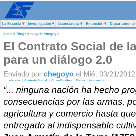
La Escuela
Investigación
Licenciatura
Extensión
Departamento
Inicio
»
Blogs
»
blog de chegoyo
El Contrato Social de l
para un diálogo 2.0
Enviado por
chegoyo
el Mié, 03/21/2012 
ciencia
Contrato Social
Crowdfunding
Física
innovación
“... ninguna nación ha hecho pr
consecuencias por las armas, por
agricultura y comercio hasta qu
entregado al indispensable cultiv